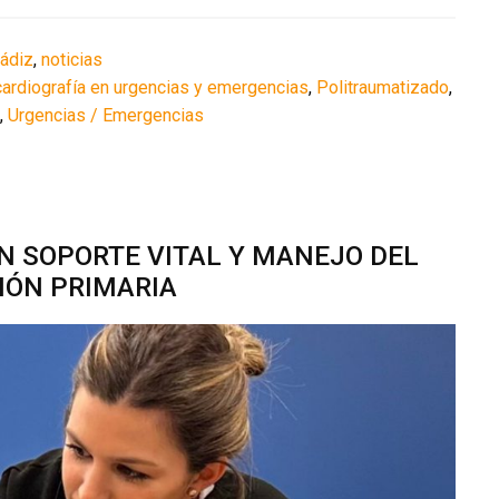
Cádiz
,
noticias
cardiografía en urgencias y emergencias
,
Politraumatizado
,
,
Urgencias / Emergencias
EN SOPORTE VITAL Y MANEJO DEL
IÓN PRIMARIA