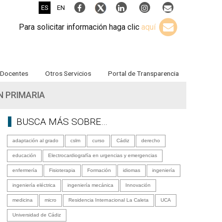
ES
EN
Para solicitar información haga clic
aquí
Docentes
Otros Servicios
Portal de Transparencia
N PRIMARIA
BUSCA MÁS SOBRE…
adaptación al grado
cslm
curso
Cádiz
derecho
educación
Electrocardiografía en urgencias y emergencias
enfermería
Fisioterapia
Formación
idiomas
ingeniería
ingeniería eléctrica
ingeniería mecánica
Innovación
medicina
micro
Residencia Internacional La Caleta
UCA
Universidad de Cádiz