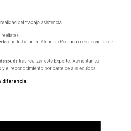
ealidad del trabajo asistencial.
.
realistas.
que trabajan en Atención Primaria o en servicios de
ría
tras realizar este Experto. Aumentan su
 después
 y el reconocimiento por parte de sus equipos.
 diferencia.