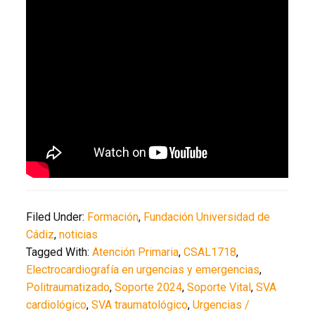
Filed Under:
Formación
,
Fundación Universidad de
Cádiz
,
noticias
Tagged With:
Atención Primaria
,
CSAL1718
,
Electrocardiografía en urgencias y emergencias
,
Politraumatizado
,
Soporte 2024
,
Soporte Vital
,
SVA
cardiológico
,
SVA traumatológico
,
Urgencias /