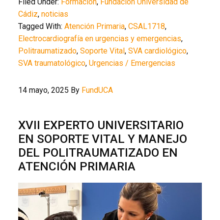
Filed Under:
Formación
,
Fundación Universidad de
Cádiz
,
noticias
Tagged With:
Atención Primaria
,
CSAL1718
,
Electrocardiografía en urgencias y emergencias
,
Politraumatizado
,
Soporte Vital
,
SVA cardiológico
,
SVA traumatológico
,
Urgencias / Emergencias
14 mayo, 2025
By
FundUCA
XVII EXPERTO UNIVERSITARIO
EN SOPORTE VITAL Y MANEJO
DEL POLITRAUMATIZADO EN
ATENCIÓN PRIMARIA