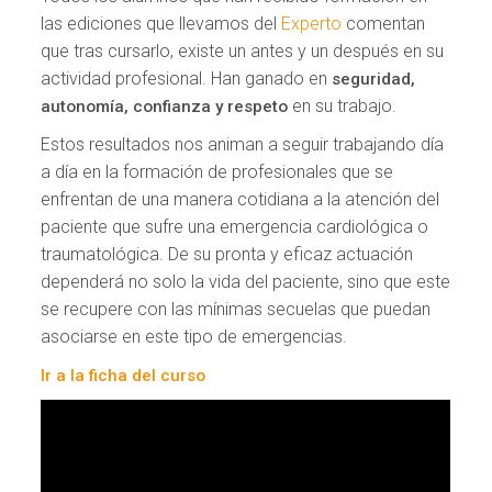
las ediciones que llevamos del
Experto
comentan
que tras cursarlo, existe un antes y un después en su
actividad profesional. Han ganado en
seguridad,
en su trabajo.
autonomía, confianza y respeto
Estos resultados nos animan a seguir trabajando día
a día en la formación de profesionales que se
enfrentan de una manera cotidiana a la atención del
paciente que sufre una emergencia cardiológica o
traumatológica. De su pronta y eficaz actuación
dependerá no solo la vida del paciente, sino que este
se recupere con las mínimas secuelas que puedan
asociarse en este tipo de emergencias.
Ir a la ficha del curso