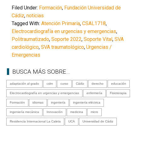
Filed Under:
Formación
,
Fundación Universidad de
Cádiz
,
noticias
Tagged With:
Atención Primaria
,
CSAL1718
,
Electrocardiografía en urgencias y emergencias
,
Politraumatizado
,
Soporte 2022
,
Soporte Vital
,
SVA
cardiológico
,
SVA traumatológico
,
Urgencias /
Emergencias
BUSCA MÁS SOBRE…
adaptación al grado
cslm
curso
Cádiz
derecho
educación
Electrocardiografía en urgencias y emergencias
enfermería
Fisioterapia
Formación
idiomas
ingeniería
ingeniería eléctrica
ingeniería mecánica
Innovación
medicina
micro
Residencia Internacional La Caleta
UCA
Universidad de Cádiz