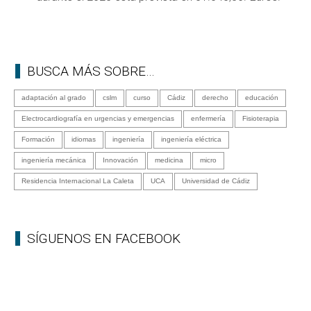
BUSCA MÁS SOBRE…
adaptación al grado
cslm
curso
Cádiz
derecho
educación
Electrocardiografía en urgencias y emergencias
enfermería
Fisioterapia
Formación
idiomas
ingeniería
ingeniería eléctrica
ingeniería mecánica
Innovación
medicina
micro
Residencia Internacional La Caleta
UCA
Universidad de Cádiz
SÍGUENOS EN FACEBOOK