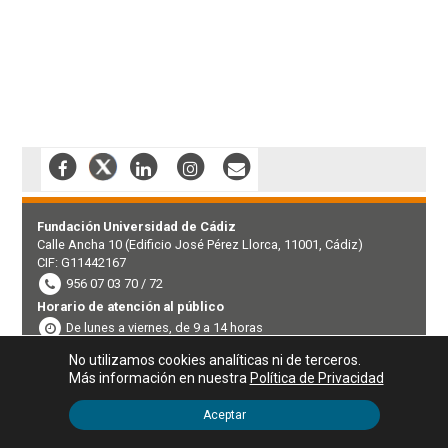
Fundación Universidad de Cádiz
Calle Ancha 10 (Edificio José Pérez Llorca, 11001, Cádiz)
CIF: G11442167
956 07 03 70 / 72
Horario de atención al público
De lunes a viernes, de 9 a 14 horas
Portal de Transparencia
No utilizamos cookies analíticas ni de terceros.
Más información en nuestra
Política de Privacidad
Datos registrales
Marco normativo
Perfil contratante
Aceptar
Derecho de acceso a la información pública
Canal de denuncias