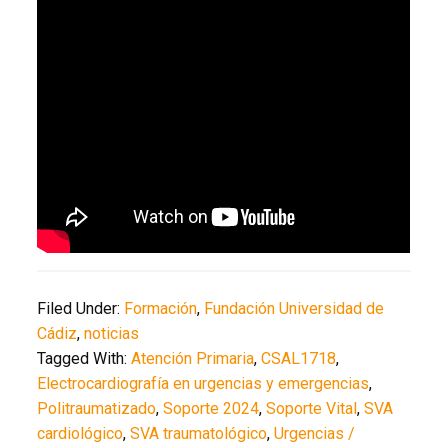
Filed Under:
Formación
,
Fundación Universidad de
Cádiz
,
noticias
Tagged With:
Atención Primaria
,
CSAL1718
,
Electrocardiografía en urgencias y emergencias
,
Politraumatizado
,
Soporte 2024
,
Soporte Vital
,
SVA
cardiológico
,
SVA traumatológico
,
Urgencias /