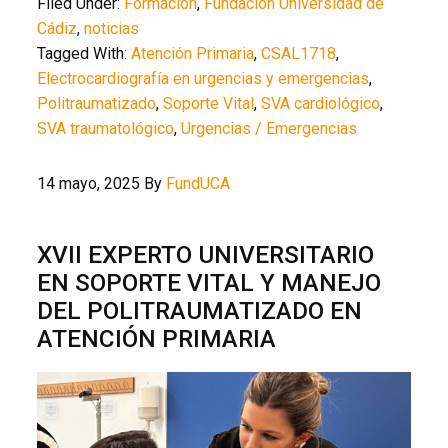
Filed Under:
Formación
,
Fundación Universidad de
Cádiz
,
noticias
Tagged With:
Atención Primaria
,
CSAL1718
,
Electrocardiografía en urgencias y emergencias
,
Politraumatizado
,
Soporte Vital
,
SVA cardiológico
,
SVA traumatológico
,
Urgencias / Emergencias
14 mayo, 2025
By
FundUCA
XVII EXPERTO UNIVERSITARIO
EN SOPORTE VITAL Y MANEJO
DEL POLITRAUMATIZADO EN
ATENCIÓN PRIMARIA