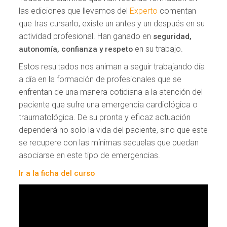
las ediciones que llevamos del
Experto
comentan
que tras cursarlo, existe un antes y un después en su
actividad profesional. Han ganado en
seguridad,
en su trabajo.
autonomía, confianza y respeto
Estos resultados nos animan a seguir trabajando día
a día en la formación de profesionales que se
enfrentan de una manera cotidiana a la atención del
paciente que sufre una emergencia cardiológica o
traumatológica. De su pronta y eficaz actuación
dependerá no solo la vida del paciente, sino que este
se recupere con las mínimas secuelas que puedan
asociarse en este tipo de emergencias.
Ir a la ficha del curso