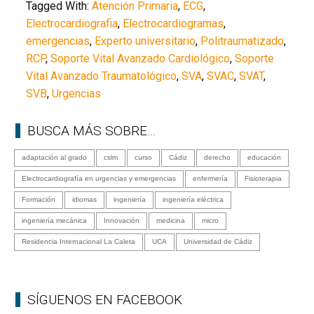
Tagged With:
Atención Primaria
,
ECG
,
Electrocardiografia
,
Electrocardiogramas
,
emergencias
,
Experto universitario
,
Politraumatizado
,
RCP
,
Soporte Vital Avanzado Cardiológico
,
Soporte
Vital Avanzado Traumatológico
,
SVA
,
SVAC
,
SVAT
,
SVB
,
Urgencias
BUSCA MÁS SOBRE…
adaptación al grado
cslm
curso
Cádiz
derecho
educación
Electrocardiografía en urgencias y emergencias
enfermería
Fisioterapia
Formación
idiomas
ingeniería
ingeniería eléctrica
ingeniería mecánica
Innovación
medicina
micro
Residencia Internacional La Caleta
UCA
Universidad de Cádiz
SÍGUENOS EN FACEBOOK