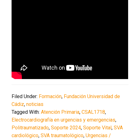
Filed Under:
Formación
,
Fundación Universidad de
Cádiz
,
noticias
Tagged With:
Atención Primaria
,
CSAL1718
,
Electrocardiografía en urgencias y emergencias
,
Politraumatizado
,
Soporte 2024
,
Soporte Vital
,
SVA
cardiológico
,
SVA traumatológico
,
Urgencias /