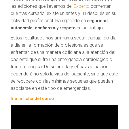
las ediciones que llevamos del
Experto
comentan
que tras cursarlo, existe un antes y un después en su
actividad profesional. Han ganado en
seguridad,
en su trabajo.
autonomía, confianza y respeto
Estos resultados nos animan a seguir trabajando día
a día en la formación de profesionales que se
enfrentan de una manera cotidiana a la atención del
paciente que sufre una emergencia cardiológica o
traumatológica. De su pronta y eficaz actuación
dependerá no solo la vida del paciente, sino que este
se recupere con las mínimas secuelas que puedan
asociarse en este tipo de emergencias.
Ir a la ficha del curso