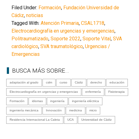
Filed Under:
Formación
,
Fundación Universidad de
Cádiz
,
noticias
Tagged With:
Atención Primaria
,
CSAL1718
,
Electrocardiografía en urgencias y emergencias
,
Politraumatizado
,
Soporte 2022
,
Soporte Vital
,
SVA
cardiológico
,
SVA traumatológico
,
Urgencias /
Emergencias
BUSCA MÁS SOBRE…
adaptación al grado
cslm
curso
Cádiz
derecho
educación
Electrocardiografía en urgencias y emergencias
enfermería
Fisioterapia
Formación
idiomas
ingeniería
ingeniería eléctrica
ingeniería mecánica
Innovación
medicina
micro
Residencia Internacional La Caleta
UCA
Universidad de Cádiz