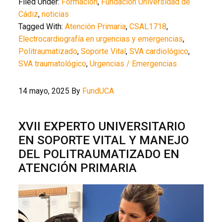
Filed Under:
Formación
,
Fundación Universidad de
Cádiz
,
noticias
Tagged With:
Atención Primaria
,
CSAL1718
,
Electrocardiografía en urgencias y emergencias
,
Politraumatizado
,
Soporte Vital
,
SVA cardiológico
,
SVA traumatológico
,
Urgencias / Emergencias
14 mayo, 2025
By
FundUCA
XVII EXPERTO UNIVERSITARIO
EN SOPORTE VITAL Y MANEJO
DEL POLITRAUMATIZADO EN
ATENCIÓN PRIMARIA