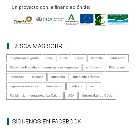
Un proyecto con la financiación de:
BUSCA MÁS SOBRE…
adaptación al grado
cslm
curso
Cádiz
derecho
educación
Electrocardiografía en urgencias y emergencias
enfermería
Fisioterapia
Formación
idiomas
ingeniería
ingeniería eléctrica
ingeniería mecánica
Innovación
medicina
micro
Residencia Internacional La Caleta
UCA
Universidad de Cádiz
SÍGUENOS EN FACEBOOK