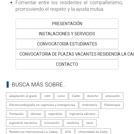
Fomentar entre los residentes el compañerismo,
promoviendo el respeto y la ayuda mutua.
PRESENTACIÓN
INSTALACIONES Y SERVICIOS
CONVOCATORIA ESTUDIANTES
CONVOCATORIA DE PLAZAS VACANTES RESIDENCIA LA CA
CONTACTO
BUSCA MÁS SOBRE…
adaptación al grado
cslm
curso
Cádiz
derecho
educación
Electrocardiografía en urgencias y emergencias
enfermería
Fisioterapia
Formación
idiomas
ingeniería
ingeniería eléctrica
ingeniería mecánica
Innovación
medicina
micro
Residencia Internacional La Caleta
UCA
Universidad de Cádiz