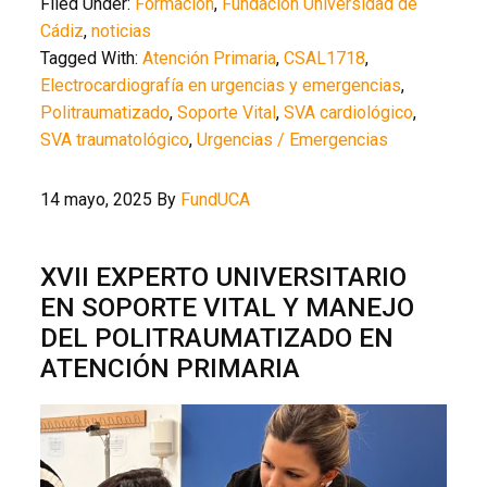
Filed Under:
Formación
,
Fundación Universidad de
Cádiz
,
noticias
Tagged With:
Atención Primaria
,
CSAL1718
,
Electrocardiografía en urgencias y emergencias
,
Politraumatizado
,
Soporte Vital
,
SVA cardiológico
,
SVA traumatológico
,
Urgencias / Emergencias
14 mayo, 2025
By
FundUCA
XVII EXPERTO UNIVERSITARIO
EN SOPORTE VITAL Y MANEJO
DEL POLITRAUMATIZADO EN
ATENCIÓN PRIMARIA