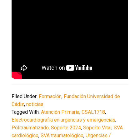
Filed Under:
Formación
,
Fundación Universidad de
Cádiz
,
noticias
Tagged With:
Atención Primaria
,
CSAL1718
,
Electrocardiografía en urgencias y emergencias
,
Politraumatizado
,
Soporte 2024
,
Soporte Vital
,
SVA
cardiológico
,
SVA traumatológico
,
Urgencias /