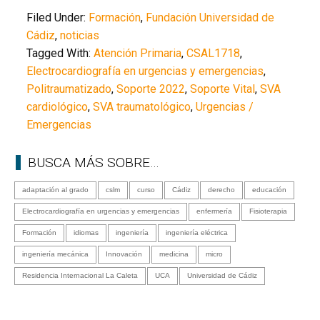
Filed Under:
Formación
,
Fundación Universidad de
Cádiz
,
noticias
Tagged With:
Atención Primaria
,
CSAL1718
,
Electrocardiografía en urgencias y emergencias
,
Politraumatizado
,
Soporte 2022
,
Soporte Vital
,
SVA
cardiológico
,
SVA traumatológico
,
Urgencias /
Emergencias
BUSCA MÁS SOBRE…
adaptación al grado
cslm
curso
Cádiz
derecho
educación
Electrocardiografía en urgencias y emergencias
enfermería
Fisioterapia
Formación
idiomas
ingeniería
ingeniería eléctrica
ingeniería mecánica
Innovación
medicina
micro
Residencia Internacional La Caleta
UCA
Universidad de Cádiz