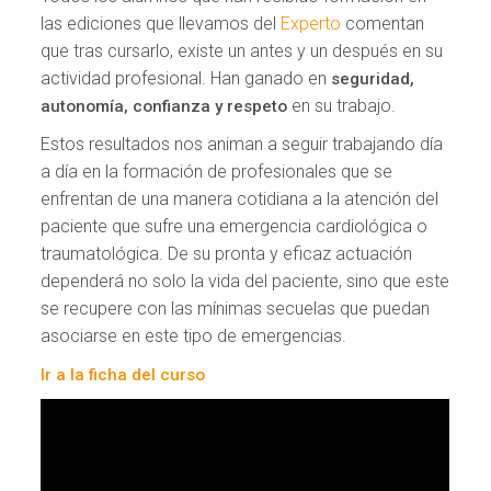
las ediciones que llevamos del
Experto
comentan
que tras cursarlo, existe un antes y un después en su
actividad profesional. Han ganado en
seguridad,
en su trabajo.
autonomía, confianza y respeto
Estos resultados nos animan a seguir trabajando día
a día en la formación de profesionales que se
enfrentan de una manera cotidiana a la atención del
paciente que sufre una emergencia cardiológica o
traumatológica. De su pronta y eficaz actuación
dependerá no solo la vida del paciente, sino que este
se recupere con las mínimas secuelas que puedan
asociarse en este tipo de emergencias.
Ir a la ficha del curso