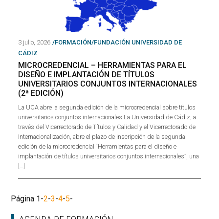
3 julio, 2026
/FORMACIÓN/FUNDACIÓN UNIVERSIDAD DE
CÁDIZ
MICROCREDENCIAL – HERRAMIENTAS PARA EL
DISEÑO E IMPLANTACIÓN DE TÍTULOS
UNIVERSITARIOS CONJUNTOS INTERNACIONALES
(2ª EDICIÓN)
La UCA abre la segunda edición de la microcredencial sobre títulos
universitarios conjuntos internacionales La Universidad de Cádiz, a
través del Vicerrectorado de Títulos y Calidad y el Vicerrectorado de
Internacionalización, abre el plazo de inscripción de la segunda
edición de la microcredencial “Herramientas para el diseño e
implantación de títulos universitarios conjuntos internacionales”, una
[…]
Página
1
-
2
-
3
-
4
-
5
-