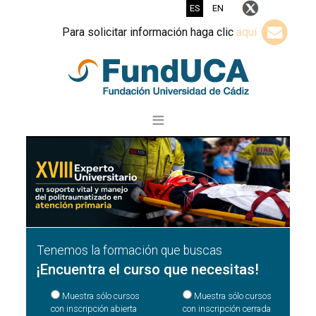
ES
EN
Para solicitar información haga clic
aquí
Tenemos la formación que buscas
¡Encuentra el curso que necesitas!
Muestra sólo cursos
Muestra sólo cursos
con inscripción abierta
con inscripción cerrada