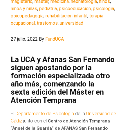
magisterio
,
máster
,
medicina
,
neonatología
,
niños
,
niños y niñas
,
pediatría
,
psicoeducación
,
psicología
,
psicopedagogía
,
rehabilitación infantil
,
terapia
ocupacional
,
trastornos
,
universidad
27 julio, 2022
By
FundUCA
La UCA y Afanas San Fernando
siguen apostando por la
formación especializada otro
año más, comenzando la
sexta edición del Máster en
Atención Temprana
El
Departamento de Psicología
de la
Universidad de
Cádiz
junto con el
Centro de Atención Temprana
“Ángel de la Guarda” de AFANAS San Fernando