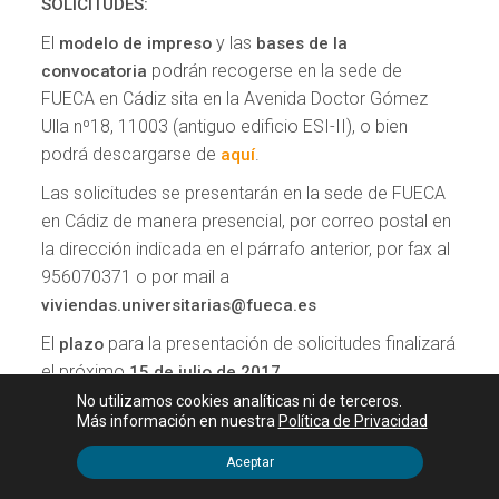
SOLICITUDES:
El
y las
modelo de impreso
bases de la
podrán recogerse en la sede de
convocatoria
FUECA en Cádiz sita en la Avenida Doctor Gómez
Ulla nº18, 11003 (antiguo edificio ESI-II), o bien
podrá descargarse de
.
aquí
Las solicitudes se presentarán en la sede de FUECA
en Cádiz de manera presencial, por correo postal en
la dirección indicada en el párrafo anterior, por fax al
956070371 o por mail a
viviendas.universitarias@fueca.es
El
para la presentación de solicitudes finalizará
plazo
el próximo
.
15 de julio de 2017
No utilizamos cookies analíticas ni de terceros.
Para más información puede pinchar
o enviar
aquí
Más información en nuestra
Política de Privacidad
un correo electrónico a
Aceptar
viviendas.universitarias@fueca.es