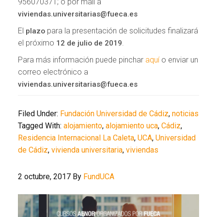
956070371; o por mail a
viviendas.universitarias@fueca.es
El
para la presentación de solicitudes finalizará
plazo
el próximo
.
12 de julio de 2019
Para más información puede pinchar
aquí
o enviar un
correo electrónico a
viviendas.universitarias@fueca.es
Filed Under:
Fundación Universidad de Cádiz
,
noticias
Tagged With:
alojamiento
,
alojamiento uca
,
Cádiz
,
Residencia Internacional La Caleta
,
UCA
,
Universidad
de Cádiz
,
vivienda universitaria
,
viviendas
2 octubre, 2017
By
FundUCA