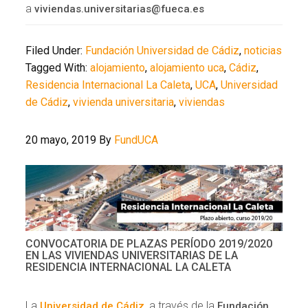
a
viviendas.universitarias@fueca.es
Filed Under:
Fundación Universidad de Cádiz
,
noticias
Tagged With:
alojamiento
,
alojamiento uca
,
Cádiz
,
Residencia Internacional La Caleta
,
UCA
,
Universidad
de Cádiz
,
vivienda universitaria
,
viviendas
20 mayo, 2019
By
FundUCA
CONVOCATORIA DE PLAZAS PERÍODO 2019/2020
EN LAS VIVIENDAS UNIVERSITARIAS DE LA
RESIDENCIA INTERNACIONAL LA CALETA
La
, a través de la
Universidad de Cádiz
Fundación