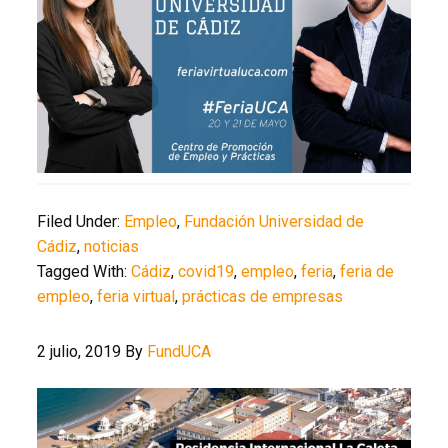
Filed Under:
Empleo
,
Fundación Universidad de
Cádiz
,
noticias
Tagged With:
Cádiz
,
covid19
,
empleo
,
feria
,
feria de
empleo
,
feria virtual
,
prácticas de empresas
2 julio, 2019
By
FundUCA