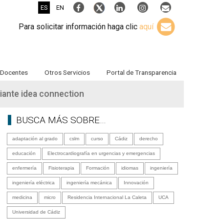
ES
EN
Para solicitar información haga clic
aquí
Docentes
Otros Servicios
Portal de Transparencia
iante idea connection
BUSCA MÁS SOBRE…
adaptación al grado
cslm
curso
Cádiz
derecho
educación
Electrocardiografía en urgencias y emergencias
enfermería
Fisioterapia
Formación
idiomas
ingeniería
ingeniería eléctrica
ingeniería mecánica
Innovación
medicina
micro
Residencia Internacional La Caleta
UCA
Universidad de Cádiz