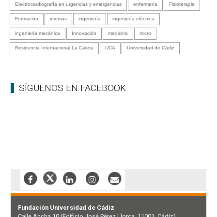
Electrocardiografía en urgencias y emergencias
enfermería
Fisioterapia
Formación
idiomas
ingeniería
ingeniería eléctrica
ingeniería mecánica
Innovación
medicina
micro
Residencia Internacional La Caleta
UCA
Universidad de Cádiz
SÍGUENOS EN FACEBOOK
Fundación Universidad de Cádiz
Calle Ancha 10 (Edificio José Pérez Llorca, 11001, Cádiz)