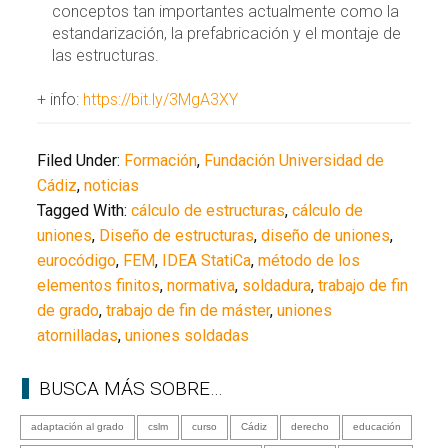
conceptos tan importantes actualmente como la
estandarización, la prefabricación y el montaje de
las estructuras.
+ info:
https://bit.ly/3MgA3XY
Filed Under:
Formación
,
Fundación Universidad de
Cádiz
,
noticias
Tagged With:
cálculo de estructuras
,
cálculo de
uniones
,
Diseño de estructuras
,
diseño de uniones
,
eurocódigo
,
FEM
,
IDEA StatiCa
,
método de los
elementos finitos
,
normativa
,
soldadura
,
trabajo de fin
de grado
,
trabajo de fin de máster
,
uniones
atornilladas
,
uniones soldadas
BUSCA MÁS SOBRE…
adaptación al grado
cslm
curso
Cádiz
derecho
educación