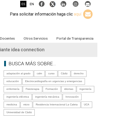
ES
EN
Para solicitar información haga clic
aquí
Docentes
Otros Servicios
Portal de Transparencia
iante idea connection
BUSCA MÁS SOBRE…
adaptación al grado
cslm
curso
Cádiz
derecho
educación
Electrocardiografía en urgencias y emergencias
enfermería
Fisioterapia
Formación
idiomas
ingeniería
ingeniería eléctrica
ingeniería mecánica
Innovación
medicina
micro
Residencia Internacional La Caleta
UCA
Universidad de Cádiz