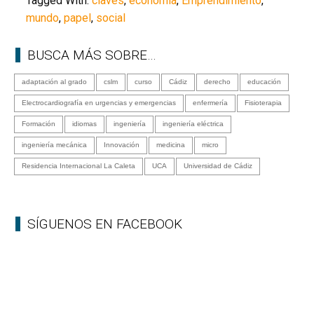
Tagged With:
claves
,
economía
,
Emprendimiento
,
mundo
,
papel
,
social
BUSCA MÁS SOBRE…
adaptación al grado
cslm
curso
Cádiz
derecho
educación
Electrocardiografía en urgencias y emergencias
enfermería
Fisioterapia
Formación
idiomas
ingeniería
ingeniería eléctrica
ingeniería mecánica
Innovación
medicina
micro
Residencia Internacional La Caleta
UCA
Universidad de Cádiz
SÍGUENOS EN FACEBOOK