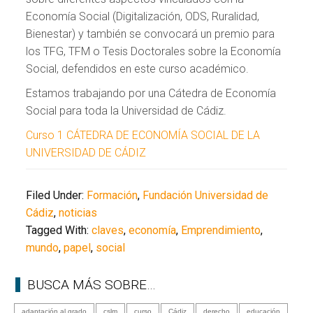
Economía Social (Digitalización, ODS, Ruralidad,
Bienestar) y también se convocará un premio para
los TFG, TFM o Tesis Doctorales sobre la Economía
Social, defendidos en este curso académico.
Estamos trabajando por una Cátedra de Economía
Social para toda la Universidad de Cádiz.
Curso 1 CÁTEDRA DE ECONOMÍA SOCIAL DE LA
UNIVERSIDAD DE CÁDIZ
Filed Under:
Formación
,
Fundación Universidad de
Cádiz
,
noticias
Tagged With:
claves
,
economía
,
Emprendimiento
,
mundo
,
papel
,
social
BUSCA MÁS SOBRE…
adaptación al grado
cslm
curso
Cádiz
derecho
educación