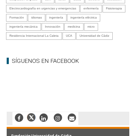
Electrocardiografía en urgencias y emergencias
enfermería
Fisioterapia
Formación
idiomas
ingeniería
ingeniería eléctrica
ingeniería mecánica
Innovación
medicina
micro
Residencia Internacional La Caleta
UCA
Universidad de Cádiz
SÍGUENOS EN FACEBOOK
Fundación Universidad de Cádiz