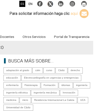
ES
EN
Para solicitar información haga clic
aquí
Docentes
Otros Servicios
Portal de Transparencia
CO
BUSCA MÁS SOBRE…
adaptación al grado
cslm
curso
Cádiz
derecho
educación
Electrocardiografía en urgencias y emergencias
enfermería
Fisioterapia
Formación
idiomas
ingeniería
ingeniería eléctrica
ingeniería mecánica
Innovación
medicina
micro
Residencia Internacional La Caleta
UCA
Universidad de Cádiz