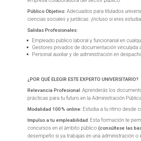
empresa colaboradora del sector público.
Adecuados para titulados universi
Público Objetivo:
ciencias sociales y jurídicas. ¡Incluso si eres estud
Salidas Profesionales:
Empleado público laboral y funcionarial en cualqu
Gestores privados de documentación vinculada a 
Personal auxiliar y de administración en despac
¿POR QUÉ ELEGIR ESTE EXPERTO UNIVERSITARIO?
: Aprenderás los documento
Relevancia Profesional
prácticas para tu futuro en la Administración Públic
Estudia a tu ritmo desde cu
Modalidad 100 % online:
: Esta formación te per
Impulso a tu empleabilidad
concursos en el ámbito público
(consúltese las ba
desempeño si ya trabajas en una administración o 