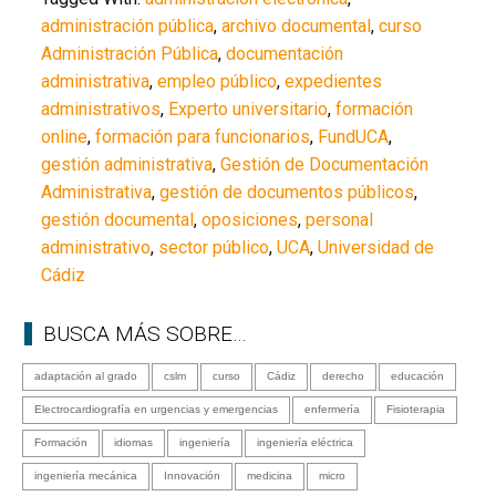
administración pública
,
archivo documental
,
curso
Administración Pública
,
documentación
administrativa
,
empleo público
,
expedientes
administrativos
,
Experto universitario
,
formación
online
,
formación para funcionarios
,
FundUCA
,
gestión administrativa
,
Gestión de Documentación
Administrativa
,
gestión de documentos públicos
,
gestión documental
,
oposiciones
,
personal
administrativo
,
sector público
,
UCA
,
Universidad de
Cádiz
BUSCA MÁS SOBRE…
adaptación al grado
cslm
curso
Cádiz
derecho
educación
Electrocardiografía en urgencias y emergencias
enfermería
Fisioterapia
Formación
idiomas
ingeniería
ingeniería eléctrica
ingeniería mecánica
Innovación
medicina
micro