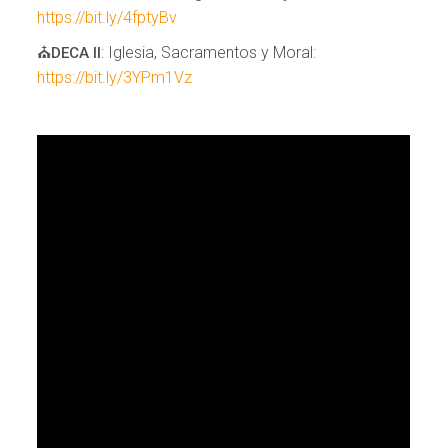
https://bit.ly/4fptyBv
⛪️
: Iglesia, Sacramentos y Moral:
DECA II
https://bit.ly/3YPm1Vz