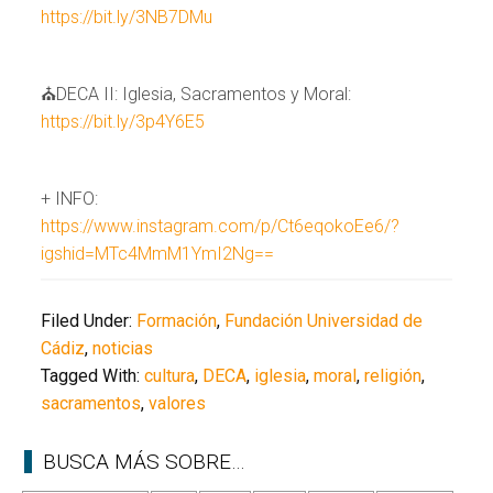
https://bit.ly/3NB7DMu
⛪️DECA II: Iglesia, Sacramentos y Moral:
https://bit.ly/3p4Y6E5
+ INFO:
https://www.instagram.com/p/Ct6eqokoEe6/?
igshid=MTc4MmM1YmI2Ng==
Filed Under:
Formación
,
Fundación Universidad de
Cádiz
,
noticias
Tagged With:
cultura
,
DECA
,
iglesia
,
moral
,
religión
,
sacramentos
,
valores
BUSCA MÁS SOBRE…