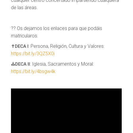
cualquier centro concertado impartiendo cualquiera
de las áreas.
?? Os dejamos los enlaces para que podáis
matricularos.
✝️
: Persona, Religión, Cultura y Valores:
DECA I
https://bit.ly/3QZ5X0i
⛪️
: Iglesia, Sacramentos y Moral:
DECA II
https://bit.ly/4bsgw4k