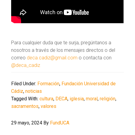
Para cualquier duda que te surja, pregúntanos a
nosotros a través de los mensajes directos o del
correo
deca.cadiz@gmail.com
o contacta con
@deca_cadiz
Filed Under:
Formación
,
Fundación Universidad de
Cádiz
,
noticias
Tagged With:
cultura
,
DECA
,
iglesia
,
moral
,
religión
,
sacramentos
,
valores
29 mayo, 2024
By
FundUCA