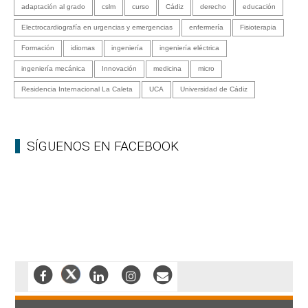
adaptación al grado
cslm
curso
Cádiz
derecho
educación
Electrocardiografía en urgencias y emergencias
enfermería
Fisioterapia
Formación
idiomas
ingeniería
ingeniería eléctrica
ingeniería mecánica
Innovación
medicina
micro
Residencia Internacional La Caleta
UCA
Universidad de Cádiz
SÍGUENOS EN FACEBOOK