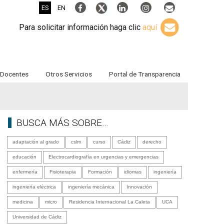
ES
EN
Para solicitar información haga clic
aquí
Docentes
Otros Servicios
Portal de Transparencia
BUSCA MÁS SOBRE…
adaptación al grado
cslm
curso
Cádiz
derecho
educación
Electrocardiografía en urgencias y emergencias
enfermería
Fisioterapia
Formación
idiomas
ingeniería
ingeniería eléctrica
ingeniería mecánica
Innovación
medicina
micro
Residencia Internacional La Caleta
UCA
Universidad de Cádiz