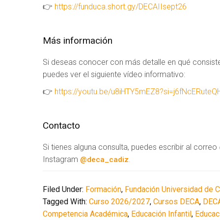
👉
https://funduca.short.gy/DECAIIsept26
Más información
Si deseas conocer con más detalle en qué consiste
puedes ver el siguiente vídeo informativo:
👉
https://youtu.be/u8iHTY5mEZ8?si=j6fNcERuteQ
Contacto
Si tienes alguna consulta, puedes escribir al correo
Instagram
.
@deca_cadiz
Filed Under:
Formación
,
Fundación Universidad de 
Tagged With:
Curso 2026/2027
,
Cursos DECA
,
DEC
Competencia Académica
,
Educación Infantil
,
Educac