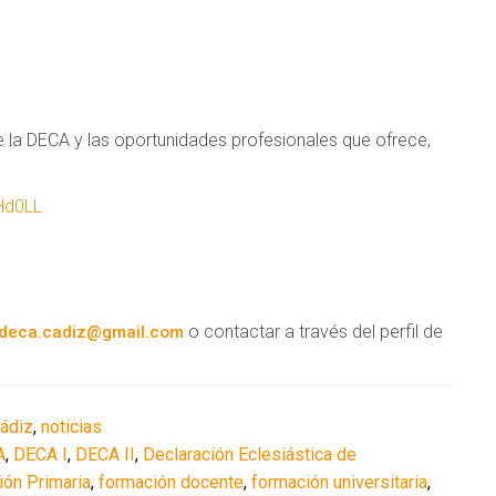
 la DECA y las oportunidades profesionales que ofrece,
Hd0LL
o contactar a través del perfil de
deca.cadiz@gmail.com
Cádiz
,
noticias
A
,
DECA I
,
DECA II
,
Declaración Eclesiástica de
ión Primaria
,
formación docente
,
formación universitaria
,