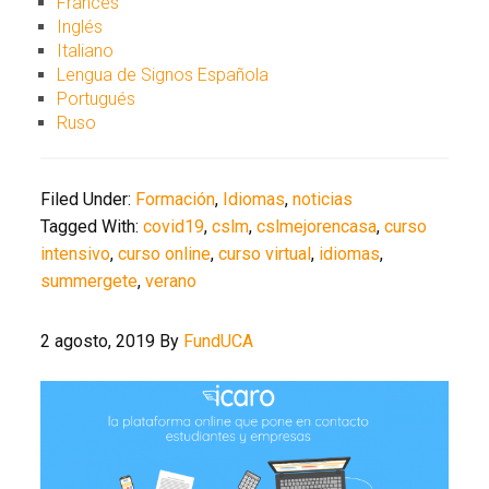
Francés
Inglés
Italiano
Lengua de Signos Española
Portugués
Ruso
Filed Under:
Formación
,
Idiomas
,
noticias
Tagged With:
covid19
,
cslm
,
cslmejorencasa
,
curso
intensivo
,
curso online
,
curso virtual
,
idiomas
,
summergete
,
verano
2 agosto, 2019
By
FundUCA