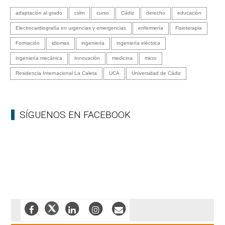
adaptación al grado
cslm
curso
Cádiz
derecho
educación
Electrocardiografía en urgencias y emergencias
enfermería
Fisioterapia
Formación
idiomas
ingeniería
ingeniería eléctrica
ingeniería mecánica
Innovación
medicina
micro
Residencia Internacional La Caleta
UCA
Universidad de Cádiz
SÍGUENOS EN FACEBOOK