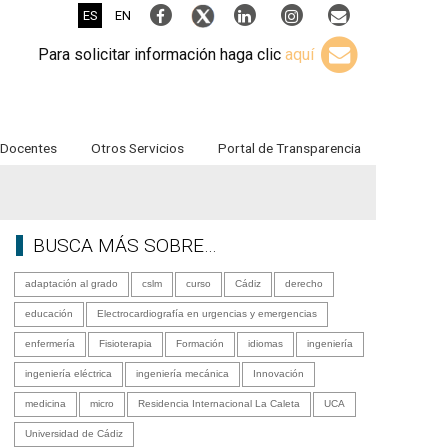
ES
EN
Para solicitar información haga clic
aquí
Docentes
Otros Servicios
Portal de Transparencia
BUSCA MÁS SOBRE…
adaptación al grado
cslm
curso
Cádiz
derecho
educación
Electrocardiografía en urgencias y emergencias
enfermería
Fisioterapia
Formación
idiomas
ingeniería
ingeniería eléctrica
ingeniería mecánica
Innovación
medicina
micro
Residencia Internacional La Caleta
UCA
Universidad de Cádiz