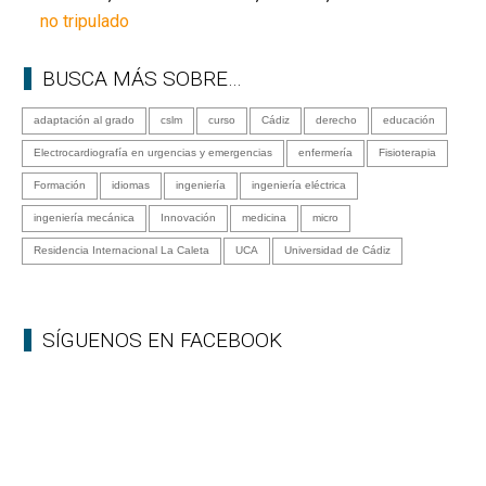
no tripulado
BUSCA MÁS SOBRE…
adaptación al grado
cslm
curso
Cádiz
derecho
educación
Electrocardiografía en urgencias y emergencias
enfermería
Fisioterapia
Formación
idiomas
ingeniería
ingeniería eléctrica
ingeniería mecánica
Innovación
medicina
micro
Residencia Internacional La Caleta
UCA
Universidad de Cádiz
SÍGUENOS EN FACEBOOK