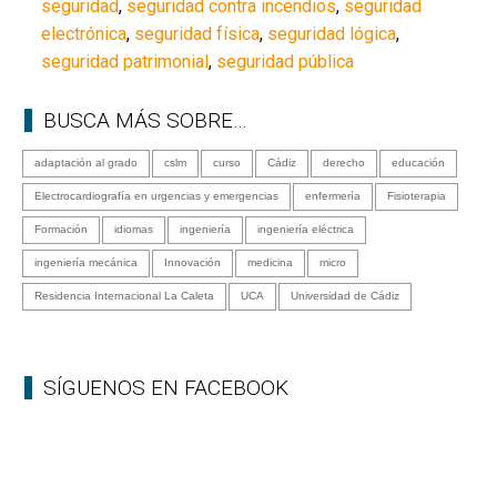
seguridad
,
seguridad contra incendios
,
seguridad
electrónica
,
seguridad física
,
seguridad lógica
,
seguridad patrimonial
,
seguridad pública
BUSCA MÁS SOBRE…
adaptación al grado
cslm
curso
Cádiz
derecho
educación
Electrocardiografía en urgencias y emergencias
enfermería
Fisioterapia
Formación
idiomas
ingeniería
ingeniería eléctrica
ingeniería mecánica
Innovación
medicina
micro
Residencia Internacional La Caleta
UCA
Universidad de Cádiz
SÍGUENOS EN FACEBOOK