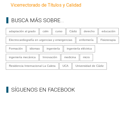
Vicerrectorado de Títulos y Calidad
BUSCA MÁS SOBRE…
adaptación al grado
cslm
curso
Cádiz
derecho
educación
Electrocardiografía en urgencias y emergencias
enfermería
Fisioterapia
Formación
idiomas
ingeniería
ingeniería eléctrica
ingeniería mecánica
Innovación
medicina
micro
Residencia Internacional La Caleta
UCA
Universidad de Cádiz
SÍGUENOS EN FACEBOOK