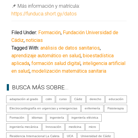
📌 Más información y matrícula:
https://funduca.short.gy/datos
Filed Under:
Formación
,
Fundación Universidad de
Cádiz
,
noticias
Tagged With:
análisis de datos sanitarios
,
aprendizaje automático en salud
,
bioestadística
aplicada
,
formación salud digital
,
inteligencia artificial
en salud
,
modelización matemática sanitaria
BUSCA MÁS SOBRE…
adaptación al grado
cslm
curso
Cádiz
derecho
educación
Electrocardiografía en urgencias y emergencias
enfermería
Fisioterapia
Formación
idiomas
ingeniería
ingeniería eléctrica
ingeniería mecánica
Innovación
medicina
micro
Residencia Internacional La Caleta
UCA
Universidad de Cádiz