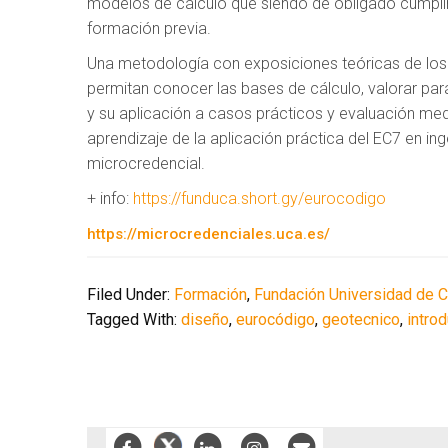
modelos de cálculo que siendo de obligado cumpli
formación previa.
Una metodología con exposiciones teóricas de los
permitan conocer las bases de cálculo, valorar par
y su aplicación a casos prácticos y evaluación media
aprendizaje de la aplicación práctica del EC7 en ing
microcredencial.
+ info:
https://funduca.short.gy/eurocodigo
https://microcredenciales.uca.es/
Filed Under:
Formación
,
Fundación Universidad de 
Tagged With:
diseño
,
eurocódigo
,
geotecnico
,
intro