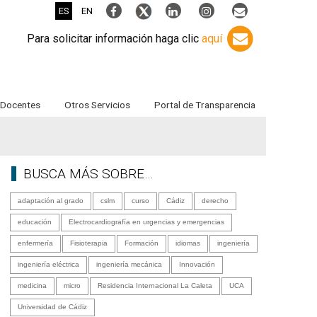
ES
EN
Para solicitar información haga clic
aquí
Docentes
Otros Servicios
Portal de Transparencia
BUSCA MÁS SOBRE…
adaptación al grado
cslm
curso
Cádiz
derecho
educación
Electrocardiografía en urgencias y emergencias
enfermería
Fisioterapia
Formación
idiomas
ingeniería
ingeniería eléctrica
ingeniería mecánica
Innovación
medicina
micro
Residencia Internacional La Caleta
UCA
Universidad de Cádiz