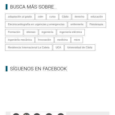
BUSCA MÁS SOBRE…
adaptación al grado
cslm
curso
Cádiz
derecho
educación
Electrocardiografía en urgencias y emergencias
enfermería
Fisioterapia
Formación
idiomas
ingeniería
ingeniería eléctrica
ingeniería mecánica
Innovación
medicina
micro
Residencia Internacional La Caleta
UCA
Universidad de Cádiz
SÍGUENOS EN FACEBOOK