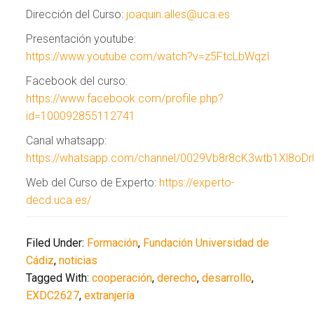
Dirección del Curso:
joaquin.alles@uca.es
Presentación youtube:
https://www.youtube.com/watch?v=z5FtcLbWqzI
Facebook del curso:
https://www.facebook.com/profile.php?
id=100092855112741
Canal whatsapp:
https://whatsapp.com/channel/0029Vb8r8cK3wtb1Xl8oDr
Web del Curso de Experto:
https://experto-
decd.uca.es/
Filed Under:
Formación
,
Fundación Universidad de
Cádiz
,
noticias
Tagged With:
cooperación
,
derecho
,
desarrollo
,
EXDC2627
,
extranjería