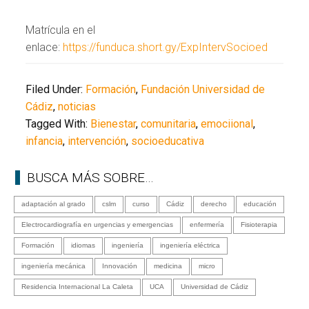
Matrícula en el
enlace:
https://funduca.short.gy/ExpIntervSocioed
Filed Under:
Formación
,
Fundación Universidad de
Cádiz
,
noticias
Tagged With:
Bienestar
,
comunitaria
,
emociional
,
infancia
,
intervención
,
socioeducativa
BUSCA MÁS SOBRE…
adaptación al grado
cslm
curso
Cádiz
derecho
educación
Electrocardiografía en urgencias y emergencias
enfermería
Fisioterapia
Formación
idiomas
ingeniería
ingeniería eléctrica
ingeniería mecánica
Innovación
medicina
micro
Residencia Internacional La Caleta
UCA
Universidad de Cádiz