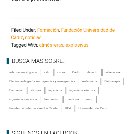
Filed Under:
Formación
,
Fundación Universidad de
Cádiz
,
noticias
Tagged With:
atmósferas
,
explosivas
BUSCA MÁS SOBRE…
adaptación al grado
cslm
curso
Cádiz
derecho
educación
Electrocardiografía en urgencias y emergencias
enfermería
Fisioterapia
Formación
idiomas
ingeniería
ingeniería eléctrica
ingeniería mecánica
Innovación
medicina
micro
Residencia Internacional La Caleta
UCA
Universidad de Cádiz
SÍGUENOS EN FACEBOOK