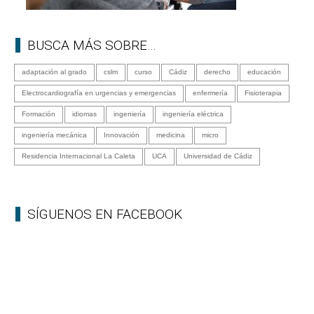
BUSCA MÁS SOBRE…
adaptación al grado
cslm
curso
Cádiz
derecho
educación
Electrocardiografía en urgencias y emergencias
enfermería
Fisioterapia
Formación
idiomas
ingeniería
ingeniería eléctrica
ingeniería mecánica
Innovación
medicina
micro
Residencia Internacional La Caleta
UCA
Universidad de Cádiz
SÍGUENOS EN FACEBOOK