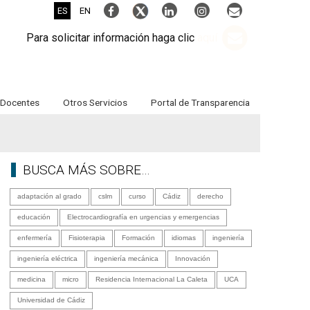
ES
EN
Para solicitar información haga clic
aquí
Docentes
Otros Servicios
Portal de Transparencia
BUSCA MÁS SOBRE…
adaptación al grado
cslm
curso
Cádiz
derecho
educación
Electrocardiografía en urgencias y emergencias
enfermería
Fisioterapia
Formación
idiomas
ingeniería
ingeniería eléctrica
ingeniería mecánica
Innovación
medicina
micro
Residencia Internacional La Caleta
UCA
Universidad de Cádiz