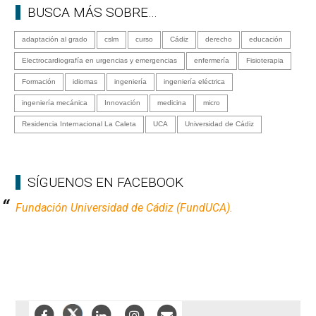
BUSCA MÁS SOBRE…
adaptación al grado
cslm
curso
Cádiz
derecho
educación
Electrocardiografía en urgencias y emergencias
enfermería
Fisioterapia
Formación
idiomas
ingeniería
ingeniería eléctrica
ingeniería mecánica
Innovación
medicina
micro
Residencia Internacional La Caleta
UCA
Universidad de Cádiz
SÍGUENOS EN FACEBOOK
Fundación Universidad de Cádiz (FundUCA).