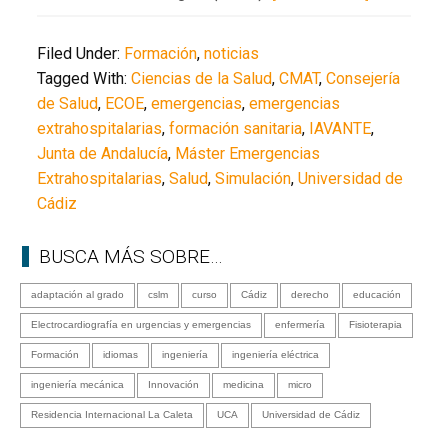
Filed Under:
Formación
,
noticias
Tagged With:
Ciencias de la Salud
,
CMAT
,
Consejería
de Salud
,
ECOE
,
emergencias
,
emergencias
extrahospitalarias
,
formación sanitaria
,
IAVANTE
,
Junta de Andalucía
,
Máster Emergencias
Extrahospitalarias
,
Salud
,
Simulación
,
Universidad de
Cádiz
BUSCA MÁS SOBRE…
adaptación al grado
cslm
curso
Cádiz
derecho
educación
Electrocardiografía en urgencias y emergencias
enfermería
Fisioterapia
Formación
idiomas
ingeniería
ingeniería eléctrica
ingeniería mecánica
Innovación
medicina
micro
Residencia Internacional La Caleta
UCA
Universidad de Cádiz