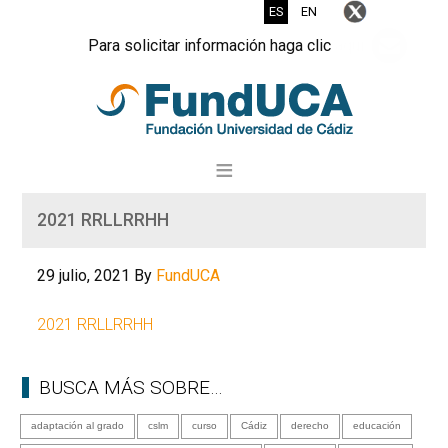
ES
EN
Para solicitar información haga clic
aquí
2021 RRLLRRHH
29 julio, 2021
By
FundUCA
2021 RRLLRRHH
BUSCA MÁS SOBRE…
adaptación al grado
cslm
curso
Cádiz
derecho
educación