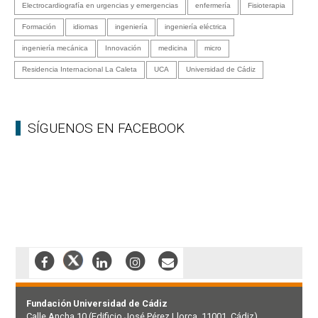
Electrocardiografía en urgencias y emergencias
enfermería
Fisioterapia
Formación
idiomas
ingeniería
ingeniería eléctrica
ingeniería mecánica
Innovación
medicina
micro
Residencia Internacional La Caleta
UCA
Universidad de Cádiz
SÍGUENOS EN FACEBOOK
Fundación Universidad de Cádiz
Calle Ancha 10 (Edificio José Pérez Llorca, 11001, Cádiz)