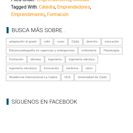
Tagged With:
Cátedra
,
Emprendedores
,
Emprendimiento
,
Formación
BUSCA MÁS SOBRE…
adaptación al grado
cslm
curso
Cádiz
derecho
educación
Electrocardiografía en urgencias y emergencias
enfermería
Fisioterapia
Formación
idiomas
ingeniería
ingeniería eléctrica
ingeniería mecánica
Innovación
medicina
micro
Residencia Internacional La Caleta
UCA
Universidad de Cádiz
SÍGUENOS EN FACEBOOK