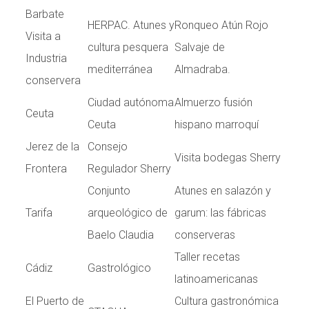
Barbate
HERPAC. Atunes y
Ronqueo Atún Rojo
Visita a
cultura pesquera
Salvaje de
Industria
mediterránea
Almadraba.
conservera
Ciudad autónoma
Almuerzo fusión
Ceuta
Ceuta
hispano marroquí
Jerez de la
Consejo
Visita bodegas Sherry
Frontera
Regulador Sherry
Conjunto
Atunes en salazón y
Tarifa
arqueológico de
garum: las fábricas
Baelo Claudia
conserveras
Taller recetas
Cádiz
Gastrológico
latinoamericanas
El Puerto de
Cultura gastronómica