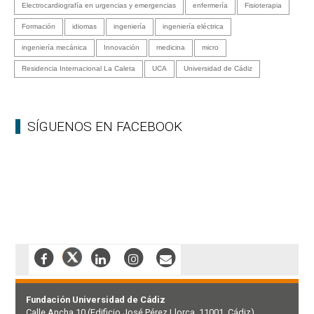
Electrocardiografía en urgencias y emergencias
enfermería
Fisioterapia
Formación
idiomas
ingeniería
ingeniería eléctrica
ingeniería mecánica
Innovación
medicina
micro
Residencia Internacional La Caleta
UCA
Universidad de Cádiz
SÍGUENOS EN FACEBOOK
Fundación Universidad de Cádiz
Calle Ancha 10 (Edificio José Pérez Llorca, 11001, Cádiz)