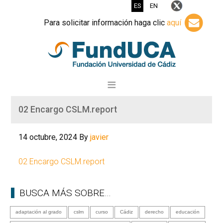
ES
EN
Para solicitar información haga clic
aquí
02 Encargo CSLM.report
14 octubre, 2024
By
javier
02 Encargo CSLM.report
BUSCA MÁS SOBRE…
adaptación al grado
cslm
curso
Cádiz
derecho
educación