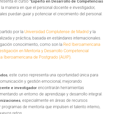
resenta el curso
“Experto en Desarrollo de Competencias
la manera en que el personal docente e investigador,
es puedan guiar y potenciar el crecimiento del personal.
mpartido por la
Universidad Complutense de Madrid
y la
lizada y práctica, basada en estándares internacionales.
tigación conocimiento, como son la
Red Iberoamericana
stigación en Mentoría y Desarrollo Competencial
ria Iberoamericana de Postgrado (AUIP)
.
, este curso representa una oportunidad única para
ados
 comunicación y gestión emocional, mejorando
encontrarán herramientas
cente e investigador
mentando un entorno de aprendizaje y desarrollo integral.
, especialmente en áreas de recursos
anizaciones
programas de mentoría que impulsen el talento interno,
 nuevos retos.