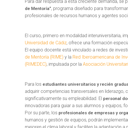
Para dar respuesta a esta creciente demanda, se p
, programa diseñado para transformar 
de Mentoría”
profesionales de recursos humanos y agentes social
El curso, primero en modalidad interuniversitaria, i
Universidad de Cádiz
, ofrece una formación especia
El equipo docente está vinculado a redes de inves
de Mentoría (RIME)
y la
Red Iberoamericana de Inve
(RIMEDEC)
, impulsada por la
Asociación Universita
Para los
estudiantes universitarios y recién gradu
adquirir competencias transversales en liderazgo,
significativamente su empleabilidad. El
personal do
innovadoras para guiar a sus alumnos y equipos, fo
Por su parte, los
profesionales de empresas y org
humanos y gestión de equipos, podrán implementar 
mejoren el clima laboral y faciliten la adaptación a