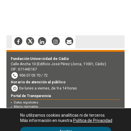
Fundación Universidad de Cádiz
Calle Ancha 10 (Edificio José Pérez Llorca, 11001, Cádiz)
CIF: G11442167
956 07 03 70 / 72
Horario de atención al público
De lunes a viernes, de 9 a 14 horas
Portal de Transparencia
Datos registrales
Marco normativo
Perfil contratante
No utilizamos cookies analíticas ni de terceros.
Derecho de acceso a la información pública
Canal de denuncias
Más información en nuestra
Política de Privacidad
Aviso legal
|
Política de privacidad
|
Política de Cookies